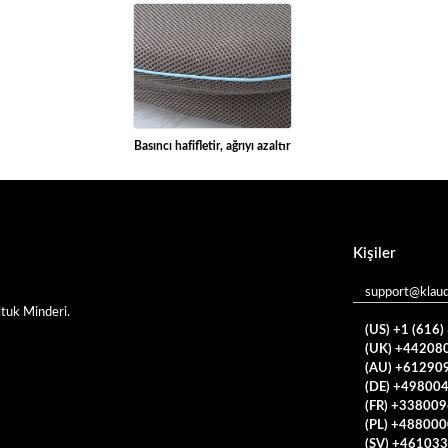
Basıncı hafifletir, ağrıyı azaltır
Kişiler
support@klau
tuk Minderi.
(US) +1 (616
(UK) +44208
(AU) +61290
(DE) +49800
(FR) +33800
(PL) +48800
(SV) +46103