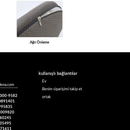
Ağrı Önleme
kullanışlı bağlantılar
Ev
dena.com
Benim siparişimi takip et
) 300-9582
ortak
0891401
995835
4009820
960245
005495
371611