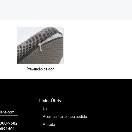
Prevenção da dor
Links Úteis
Lar
dena.com
Acompanhar o meu pedido
) 300-9582
Afiliada
0891401