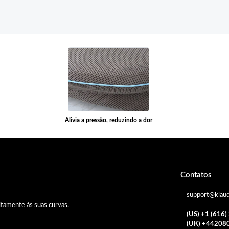
Alivia a pressão, reduzindo a dor
Contatos
support@klau
itamente às suas curvas.
(US) +1 (616
(UK) +44208