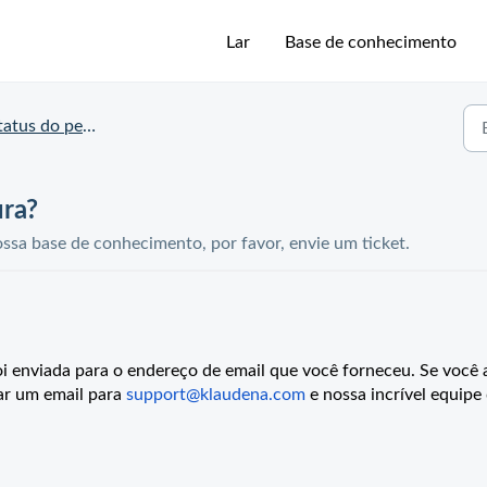
Lar
Base de conhecimento
tus do pedido e da entrega
ura?
sa base de conhecimento, por favor, envie um ticket.
oi enviada para o endereço de email que você forneceu. Se você 
ar um email para
support@klaudena.com
e nossa incrível equipe