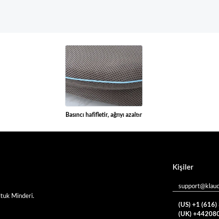
Basıncı hafifletir, ağrıyı azaltır
Kişiler
support@klau
tuk Minderi.
(US) +1 (616
(UK) +44208