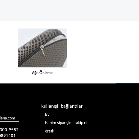
Ağrı Önleme
kullanışlı bağlantılar
Ev
dena.com
Benim siparişimi takip et
) 300-9582
ortak
0891401