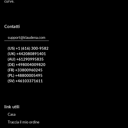
curve.
Contatti
support@klaudena.com
(US) +1 (616) 300-9582
(UK) +442080891401
(AU) +61290995835
(DE) +498004009820
(FR) +33800960245
(PL) +48800005495
(SV) +46103371611
link utili
Casa
Traccia il mio ordine