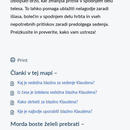
izboljšati držo, kar zmanjša pritisk v spodnjem delu
telesa. To lahko pomaga ublažiti nelagodje zaradi
išiasa, bolečin v spodnjem delu hrbta in vseh
nepotrebnih pritiskov zaradi predolgega sedenja.
Preizkusite in preverite, kako vam ustreza!
Print
Članki v tej mapi –
Kaj je sedežna blazina za sedenje Klaudena?
Iz česa je izdelana sedežna blazina Klaudena?
Kako skrbeti za blazino Klaudena?
Kje je najbolje uporabiti blazino Klaudena?
Morda boste želeli prebrati –