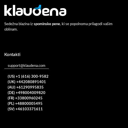
Sedežna blazina iz
spominske pene
, ki se popolnoma prilagodi vašim
oblinam.
Kontakti
support@klaudena.com
(US) +1 (616) 300-9582
(UK) +442080891401
(AU) +61290995835
(DE) +498004009820
(FR) +33800960245
(PL) +48800005495
(SV) +46103371611