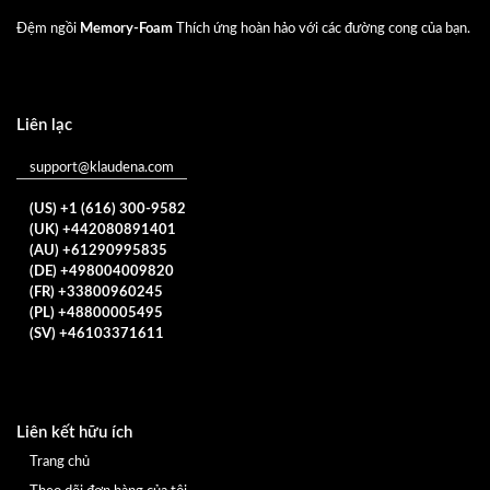
Đệm ngồi
Memory-Foam
Thích ứng hoàn hảo với các đường cong của bạn.
Liên lạc
support@klaudena.com
(US) +1 (616) 300-9582
(UK) +442080891401
(AU) +61290995835
(DE) +498004009820
(FR) +33800960245
(PL) +48800005495
(SV) +46103371611
Liên kết hữu ích
Trang chủ