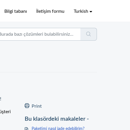
Bilgi tabanı
İletişim formu
Turkish
!
Print
üşteri
Bu klasördeki makaleler -
Paketimi nasıl iade edebilirim?