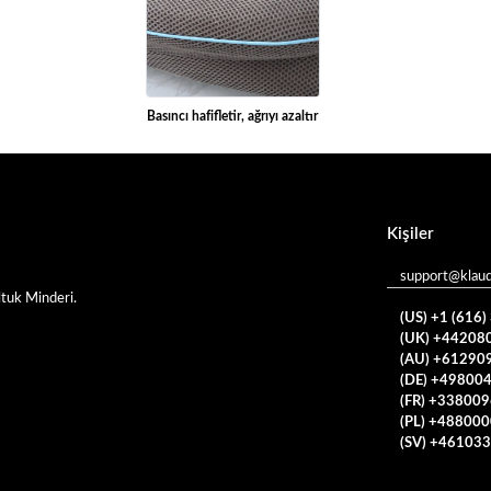
Basıncı hafifletir, ağrıyı azaltır
Kişiler
support@klau
tuk Minderi.
(US) +1 (616
(UK) +44208
(AU) +61290
(DE) +49800
(FR) +33800
(PL) +48800
(SV) +46103