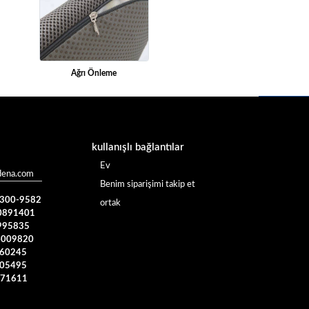
Ağrı Önleme
kullanışlı bağlantılar
Ev
dena.com
Benim siparişimi takip et
) 300-9582
ortak
0891401
995835
4009820
960245
005495
371611