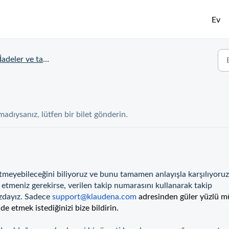
Ev
İadeler ve talepler
dıysanız, lütfen bir bilet gönderin.
itmeyebileceğini biliyoruz ve bunu tamamen anlayışla karşılıyoruz
e etmeniz gerekirse, verilen takip numarasını kullanarak takip
nızdayız. Sadece
support@klaudena.com
adresinden güler yüzlü m
 etmek istediğinizi bize bildirin.