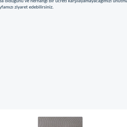
da olduğunu ve herhangi bir ücreti karşılayamayacağımızı unutm
yfamızı ziyaret edebilirsiniz.