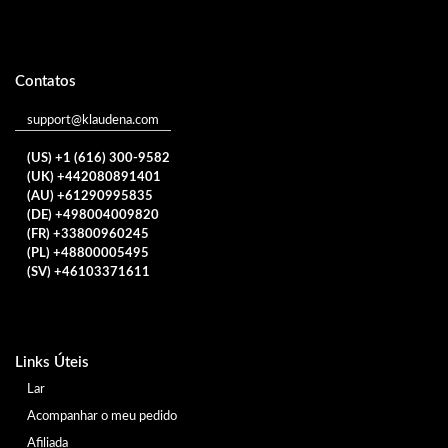
Contatos
support@klaudena.com
(US) +1 (616) 300-9582
(UK) +442080891401
(AU) +61290995835
(DE) +498004009820
(FR) +33800960245
(PL) +48800005495
(SV) +46103371611
Links Úteis
Lar
Acompanhar o meu pedido
Afiliada