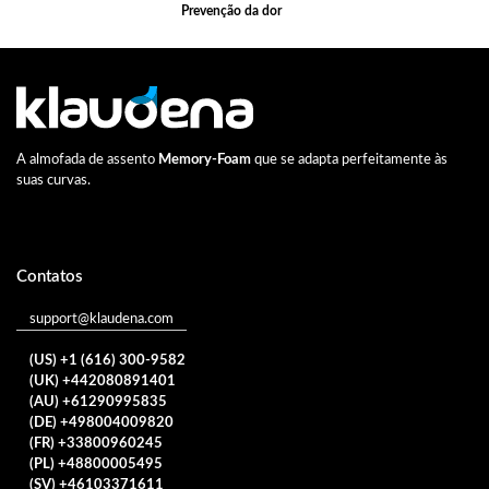
Prevenção da dor
A almofada de assento
Memory-Foam
que se adapta perfeitamente às
suas curvas.
Contatos
support@klaudena.com
(US) +1 (616) 300-9582
(UK) +442080891401
(AU) +61290995835
(DE) +498004009820
(FR) +33800960245
(PL) +48800005495
(SV) +46103371611