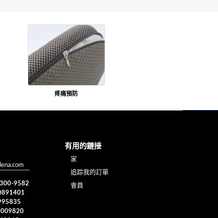
疼痛預防
有用的鏈接
家
dena.com
追踪我的訂單
) 300-9582
會員
0891401
995835
4009820