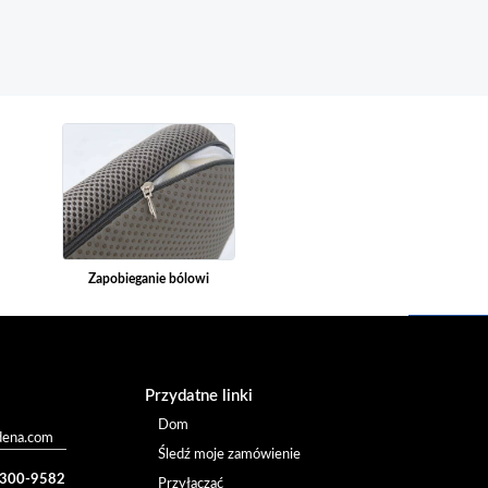
Zapobieganie bólowi
Przydatne linki
Dom
dena.com
Śledź moje zamówienie
) 300-9582
Przyłączać