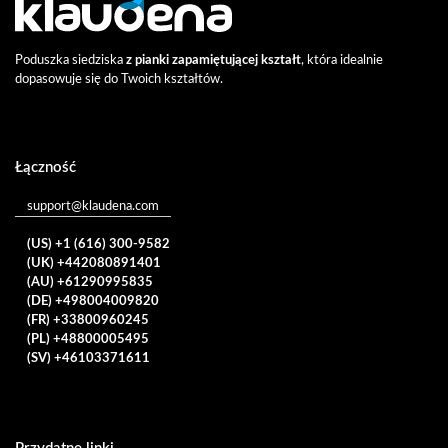
Poduszka siedziska
z pianki zapamiętującej kształt
, która idealnie
dopasowuje się do Twoich kształtów.
Łączność
support@klaudena.com
(US) +1 (616) 300-9582
(UK) +442080891401
(AU) +61290995835
(DE) +498004009820
(FR) +33800960245
(PL) +48800005495
(SV) +46103371611