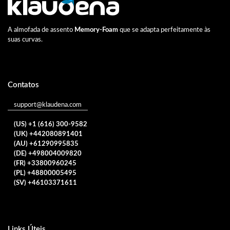
A almofada de assento
Memory-Foam
que se adapta perfeitamente às
suas curvas.
Contatos
support@klaudena.com
(US) +1 (616) 300-9582
(UK) +442080891401
(AU) +61290995835
(DE) +498004009820
(FR) +33800960245
(PL) +48800005495
(SV) +46103371611
Links Úteis