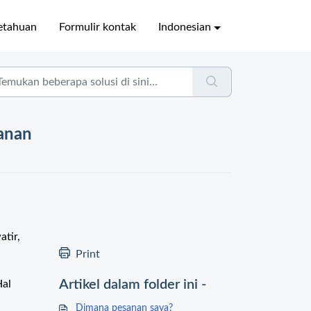
etahuan
Formulir kontak
Indonesian
sanan
tir,
Print
Artikel dalam folder ini -
Hal
Dimana pesanan saya?